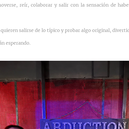
verse, reír, colaborar y salir con la sensación de hab
ieren salirse de lo típico y probar algo original, divert
rán esperando.