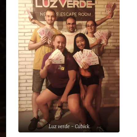
Luz verde - Cubick