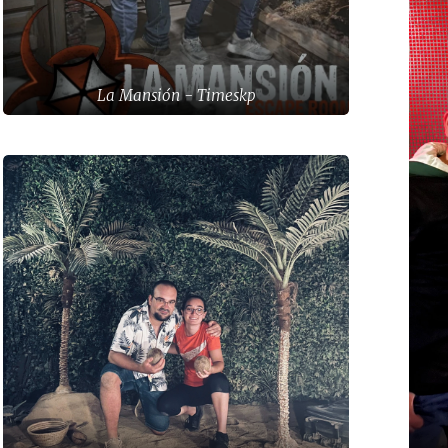
La Mansión - Timeskp