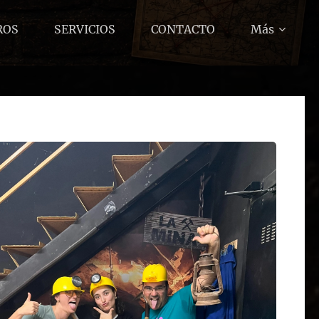
ROS
SERVICIOS
CONTACTO
Más