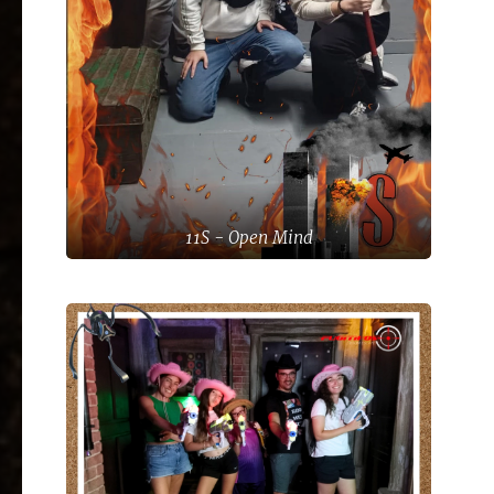
11S - Open Mind