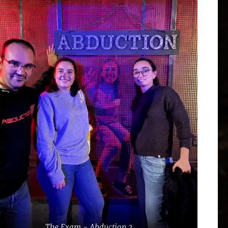
The Exam - Abduction 3