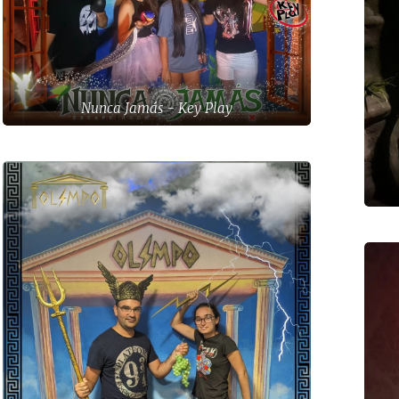
Nunca Jamás - Key Play