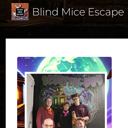
Blind Mice Escape